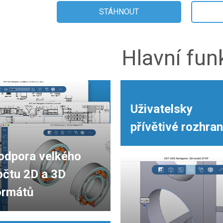
STÁHNOUT
Hlavní fun
Uživatelsky
přívětivé rozhran
odpora velkého
očtu 2D a 3D
ormátů