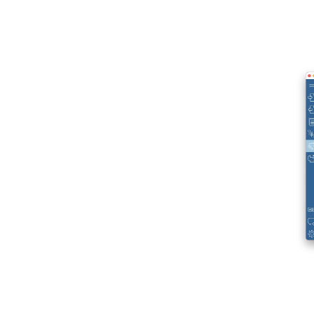
Poloměr
Vytvoří pohled 3D modelu v řezu