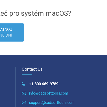
ížeč pro systém macOS?
LATNOU
30 DNÍ
Contact Us
+1 800 469-9789
info@cadsofttools.com
support@cadsofttools.com