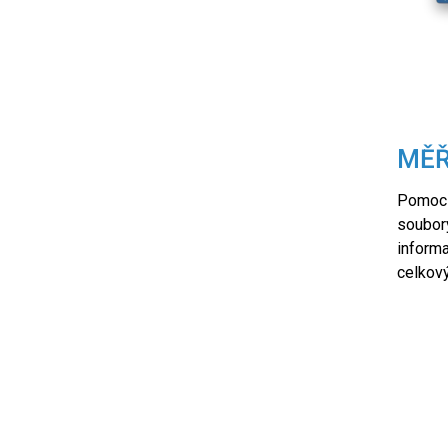
Importuje a exportuje 3D soubory
MĚŘ
Pomocí
soubory
informa
celkov