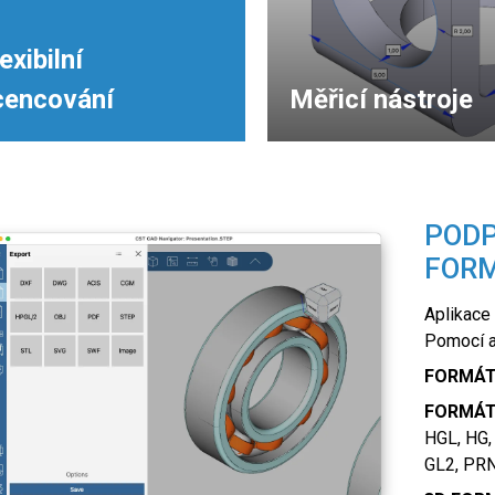
exibilní
icencování
Měřicí nástroje
PODP
FOR
Aplikace
Pomocí ap
FORMÁT
FORMÁT
HGL, HG,
GL2, PRN