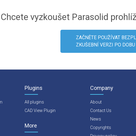
Chcete vyzkoušet Parasolid prohl
ZAČNĚTE POUŽÍVAT BEZP
ZKUŠEBNÍ VERZI PO DOBU 
Plugins
Company
rm
All plugins
About
CAD View Plugin
Contact Us
News
More
Copyrights