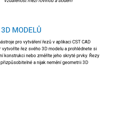
Vzdálenost mezi rovinou a bodem
V
 3D MODELŮ
ástroje pro vytváření řezů v aplikaci CST CAD
r vytvoříte řez svého 3D modelu a prohlédnete si
řní konstrukci nebo změříte jeho skryté prvky. Řezy
 přizpůsobitelné a nijak nemění geometrii 3D
try 3D řezu: Vzdálenost, azimut, sklon
Zarovnání rovi