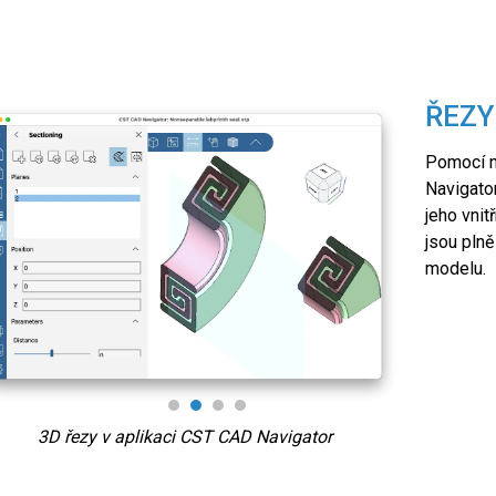
Vzdálenost mezi dvěma 3D body
ŘEZY
Pomocí n
Navigato
jeho vnit
jsou plně
modelu.
3D řezy v aplikaci CST CAD Navigator
Parame