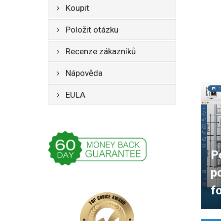
Koupit
Položit otázku
Recenze zákazníků
Nápověda
EULA
P
p
f