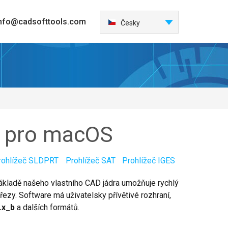
nfo@cadsofttools.com
Español
Česky
English
Deutsch
Français
日本語
Italiano
한국어
d pro macOS
Nederlands
Português
rohlížeč SLDPRT
Prohlížeč SAT
Prohlížeč IGES
中国
Polski
základě našeho vlastního CAD jádra umožňuje rychlý
Türkçe
 řezy. Software má uživatelsky přívětivé rozhraní,
.x_b
a dalších formátů.