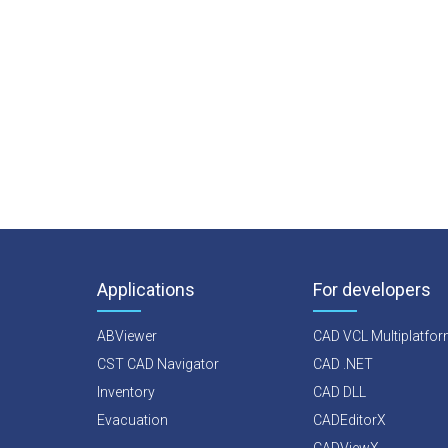
Applications
For developers
ABViewer
CAD VCL Multiplatfo
CST CAD Navigator
CAD .NET
Inventory
CAD DLL
Evacuation
CADEditorX