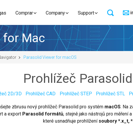
i
gas
Comprar
Company
Support
 for Mac
Navigator
Parasolid Viewer for macOS
Prohlížeč Parasoli
ížeč 2D/3D
Prohlížeč CAD
Prohlížeč STEP
Prohlížeč STL
P
šejte zbrusu nový prohlížeč Parasolid pro systém
macOS
. Na 
rt a export
Parasolid formátů
, stejně jako nástrojů pro měření a
které usnadňuje prohlížení
soubory *.x_t, *