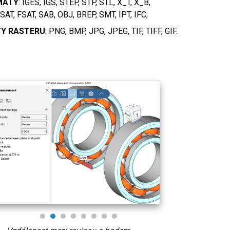
MÁTY
: IGES, IGS, STEP, STP, STL, X_T, X_B,
SAT, FSAT, SAB, OBJ, BREP, SMT, IPT, IFC;
Importu
Tiskne soubory v systému macOS
Y RASTERU
: PNG, BMP, JPG, JPEG, TIF, TIFF, GIF.