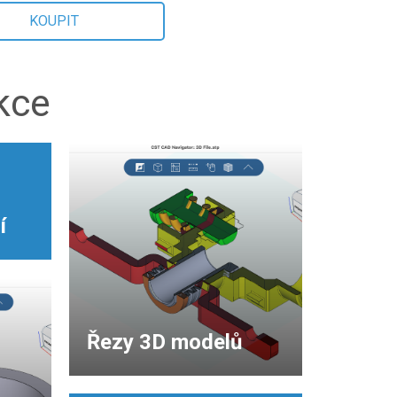
KOUPIT
kce
í
Řezy 3D modelů