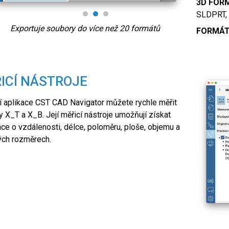
3D FOR
SLDPRT, 
Exportuje soubory do více než 20 formátů
FORMÁT
ICÍ NÁSTROJE
 aplikace CST CAD Navigator můžete rychle měřit
 X_T a X_B. Její měřicí nástroje umožňují získat
ce o vzdálenosti, délce, poloměru, ploše, objemu a
ých rozměrech.