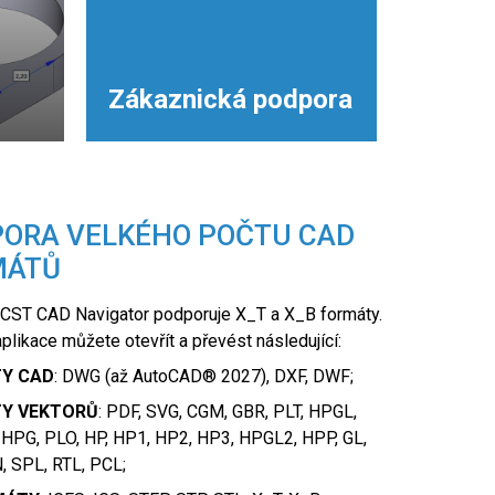
Zákaznická podpora
ORA VELKÉHO POČTU CAD
MÁTŮ
 CST CAD Navigator podporuje X_T a X_B formáty.
likace můžete otevřít a převést následující:
Y CAD
: DWG (až AutoCAD® 2027), DXF, DWF;
Y VEKTORŮ
: PDF, SVG, CGM, GBR, PLT, HPGL,
 HPG, PLO, HP, HP1, HP2, HP3, HPGL2, HPP, GL,
, SPL, RTL, PCL;