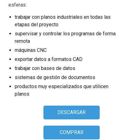
esferas:
Comentarios de clientes
trabajar con planos industriales en todas las
Ayuda
etapas del proyecto
supervisar y controlar los programas de forma
FAQ
remota
Elección de SDK
máquinas CNC
exportar datos a formatos CAD
EULA
trabajar con bases de datos
sistemas de gestión de documentos
productos muy especializados que utilicen
planos
DESCARGAR
COMPRAR