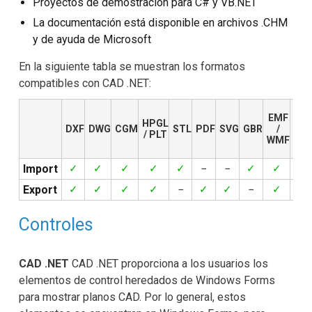
Proyectos de demostración para C# y VB.NET
La documentación está disponible en archivos .CHM
y de ayuda de Microsoft
En la siguiente tabla se muestran los formatos
compatibles con CAD .NET:
EMF
HPGL
DXF
DWG
CGM
STL
PDF
SVG
GBR
/
GDS
/ PLT
WMF
Import
✓
✓
✓
✓
✓
−
−
✓
✓
✓
Export
✓
✓
✓
✓
−
✓
✓
−
✓
−
Controles
CAD .NET
CAD .NET proporciona a los usuarios los
elementos de control heredados de Windows Forms
para mostrar planos CAD. Por lo general, estos