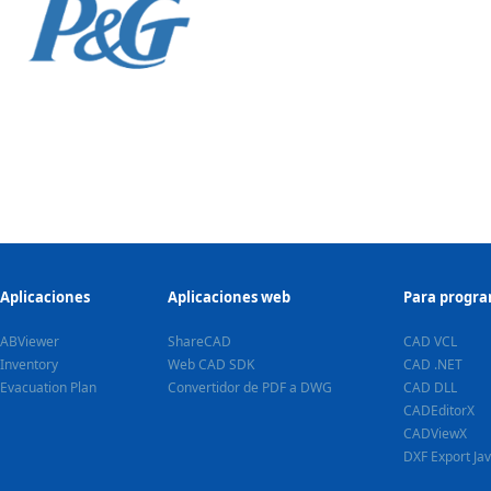
Aplicaciones
Aplicaciones web
Para progr
ABViewer
ShareCAD
CAD VCL
Inventory
Web CAD SDK
CAD .NET
Evacuation Plan
Convertidor de PDF a DWG
CAD DLL
CADEditorX
CADViewX
DXF Export Ja