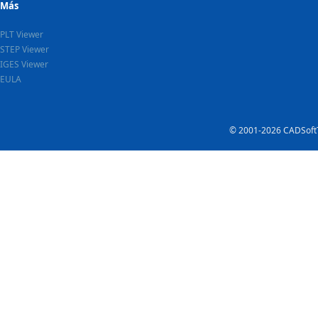
Más
PLT Viewer
STEP Viewer
IGES Viewer
EULA
© 2001-2026 CADSoftT