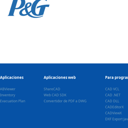
Aplicaciones
Aplicaciones web
Para progr
ABViewer
ShareCAD
CAD VCL
Inventory
Web CAD SDK
CAD .NET
Evacuation Plan
Convertidor de PDF a DWG
CAD DLL
CADEditorX
CADViewX
DXF Export Ja