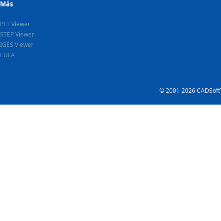
Más
PLT Viewer
STEP Viewer
IGES Viewer
EULA
© 2001-2026 CADSoftT